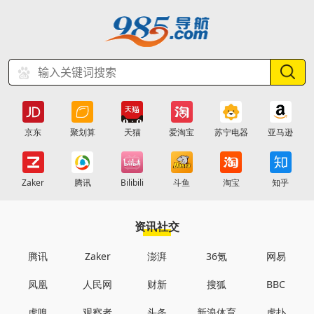
京东
聚划算
天猫
爱淘宝
苏宁电器
亚马逊
Zaker
腾讯
Bilibili
斗鱼
淘宝
知乎
资讯社交
腾讯
Zaker
澎湃
36氪
网易
凤凰
人民网
财新
搜狐
BBC
虎嗅
观察者
头条
新浪体育
虎扑