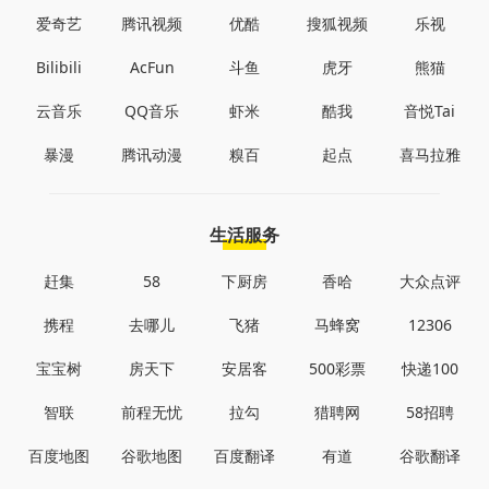
爱奇艺
腾讯视频
优酷
搜狐视频
乐视
Bilibili
AcFun
斗鱼
虎牙
熊猫
云音乐
QQ音乐
虾米
酷我
音悦Tai
暴漫
腾讯动漫
糗百
起点
喜马拉雅
生活服务
赶集
58
下厨房
香哈
大众点评
携程
去哪儿
飞猪
马蜂窝
12306
宝宝树
房天下
安居客
500彩票
快递100
智联
前程无忧
拉勾
猎聘网
58招聘
百度地图
谷歌地图
百度翻译
有道
谷歌翻译