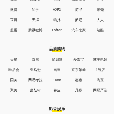
微博
知乎
V2EX
简书
果壳
豆瓣
天涯
猫扑
贴吧
人人
煎蛋
腾讯微博
Lofter
汽车之家
站酷
品质购物
天猫
京东
聚划算
爱淘宝
苏宁电器
唯品会
亚马逊
当当
京东领券
1号店
国美
网易考拉
1688
惠惠
淘宝
聚美
蘑菇街
卷皮
凡客
网易严选
影音娱乐